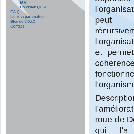
IAA
l’organis
Précision QHSE
F.A.Q.
Liens et partenaires
peut 
Blog de V.D.I.C.
Contact
récursiv
l’organisa
et perme
cohér
fonctio
l’organism
Descrip
l’amélior
roue de D
qui l’a 