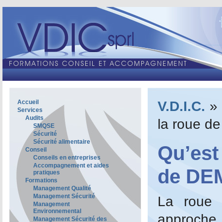
V.D.I.C.
»
Accueil
Services
Audits
la roue d
SMQSE
Sécurité
Sécurité alimentaire
Qu’est
Conseil
Conseils en entreprises
Accompagnement et aides
de DE
pratiques
Formations
Management Qualité
Management Sécurité
La roue
Management
Environnemental
approc
Management Sécurité des